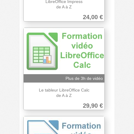
LibreOffice Impress
de A à Z
24,00 €
Plus de 3h de vidéo
Le tableur LibreOffice Calc
de A à Z
29,90 €