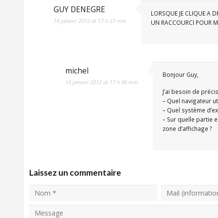
GUY DENEGRE
LORSQUE JE CLIQUE A DR
18 janvier 2012 at 17 h 27 min
UN RACCOURCI POUR MO
michel
Bonjour Guy,
18 janvier 2012 at 17 h 46 min
J’ai besoin de préci
– Quel navigateur ut
– Quel système d’exp
– Sur quelle partie 
zone d’affichage ?
Laissez un commentaire