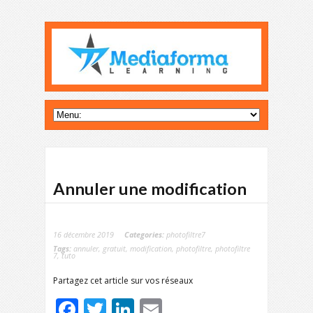
Annuler une modification
16 décembre 2019
Categories:
photofiltre7
Tags:
annuler
,
gratuit
,
modification
,
photofiltre
,
photofiltre
7
,
tuto
Partagez cet article sur vos réseaux
Facebook
Twitter
LinkedIn
Email