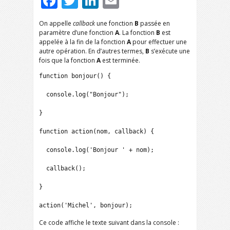
Facebook
Twitter
LinkedIn
Email
On appelle
callback
une fonction
B
passée en
paramètre d’une fonction
A
. La fonction
B
est
appelée à la fin de la fonction
A
pour effectuer une
autre opération. En d’autres termes,
B
s’exécute une
fois que la fonction
A
est terminée.
function bonjour() {

  console.log("Bonjour");

}

function action(nom, callback) {

  console.log('Bonjour ' + nom);

  callback();

}

action('Michel', bonjour);
Ce code affiche le texte suivant dans la console :