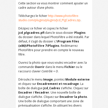
Cette section va vous montrer comment ajouter un
cadre autour d’une photo.
Téléchargez le fichier
http://www.photofiltre-
studio.com/plugins/plugins/Jcd_PlgCadres.zip
.
Dézipez ce fichier et copiez le fichier
jcd_plgcadres.pfl
dans le sous-dossier
Plugins
du dossier dans lequel PhotoFiltre a été installé. Par
défaut, il s’agit du dossier c
:\Program Files
(x86)\PhotoFiltre 7\Plugins
. Redémarrez
PhotoFiltre pour prendre en compte le nouveau
filtre.
Ouvrez la photo que vous voulez encadrer avec la
commande
Ouvrir
dans le menu
Fichier
ou le
raccourci clavier
Contrôle + O
.
Déroulez le menu
Image
, pointez
Module externe
et cliquez sur
Encadrement et recadrage
. La
boîte de dialogue
Jcd_Cadres
s’affiche. Cliquez sur
Encadrer / Recadrer
. Une nouvelle boîte de
dialogue s’affiche. Cliquez sur
Encadrer la photo
.
Une boîte de dialogue comportant une zone de
prévisualisation s’affiche. En utilisant les divers