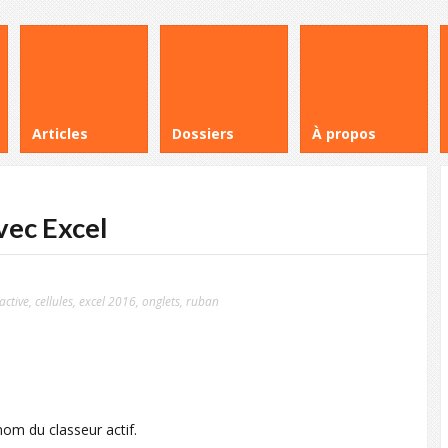
Articles
Dossiers
À propos
vec Excel
 active
,
cellules
,
excel 2016
,
onglets
,
ruban
 nom du classeur actif.