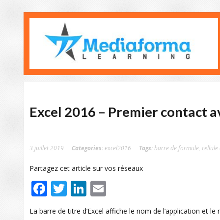
Excel 2016 – Premier contact a
3 juillet 2019
Categories:
excel2016
Tags:
barre de formule
,
cellule
Partagez cet article sur vos réseaux
Facebook
Twitter
LinkedIn
Email
La barre de titre d’Excel affiche le nom de l’application et le