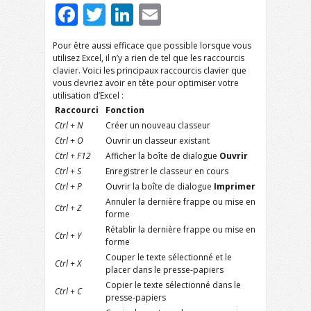
Facebook
Twitter
LinkedIn
Email
Pour être aussi efficace que possible lorsque vous
utilisez Excel, il n’y a rien de tel que les raccourcis
clavier. Voici les principaux raccourcis clavier que
vous devriez avoir en tête pour optimiser votre
utilisation d’Excel :
Raccourci
Fonction
Ctrl + N
Créer un nouveau classeur
Ctrl + O
Ouvrir un classeur existant
Ctrl + F12
Afficher la boîte de dialogue
Ouvrir
Ctrl + S
Enregistrer le classeur en cours
Ctrl + P
Ouvrir la boîte de dialogue
Imprimer
Annuler la dernière frappe ou mise en
Ctrl + Z
forme
Rétablir la dernière frappe ou mise en
Ctrl + Y
forme
Couper le texte sélectionné et le
Ctrl + X
placer dans le presse-papiers
Copier le texte sélectionné dans le
Ctrl + C
presse-papiers