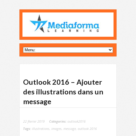
Outlook 2016 – Ajouter
des illustrations dans un
message
22 février 2019
Categories:
outlook2016
Tags:
illustrations
,
images
,
message
,
outlook 2016