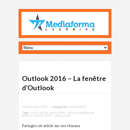
Outlook 2016 – La fenêtre
d’Outlook
23 décembre 2019
Categories:
outlook2016
Tags:
accès rapide
,
barre d'état
,
barre de navigation
,
fenetre
,
outlook 2016
,
ruban
,
volets
Partagez cet article sur vos réseaux