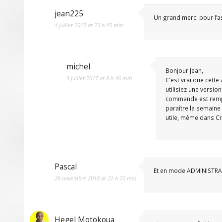
jean225
Un grand merci pour l’a
4 juillet 2017 at 23 h 45 min
michel
Bonjour Jean,
5 juillet 2017 at 8 h 46 min
C’est vrai que cett
utilisiez une versio
commande est rempla
paraître la semain
utile, même dans C
Pascal
Et en mode ADMINISTRAT
28 novembre 2018 at 22 h 20 min
Hegel Motokoua