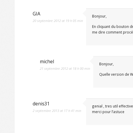
GIA
Bonjour,
20 septembre 2012 at 19 h 05 min
En cliquant du bouton d
me dire comment procé
michel
Bonjour,
21 septembre 2012 at 18 h 00 min
Quelle version de W
denis31
genial , tres util effecti
2 septembre 2013 at 17 h 41 min
merci pour l’astuce