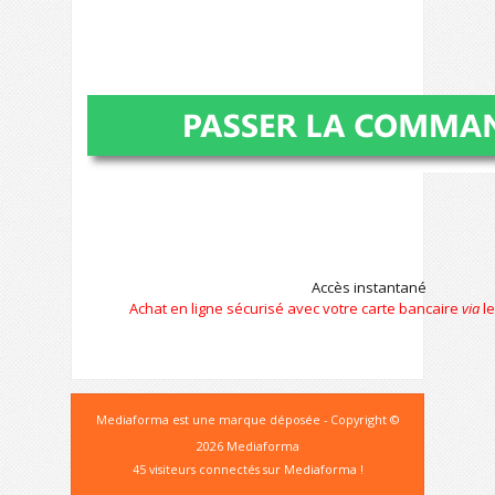
Accès instantané
Achat en ligne sécurisé avec votre carte bancaire
via
le
Mediaforma est une marque déposée - Copyright ©
2026 Mediaforma
45 visiteurs connectés sur Mediaforma !