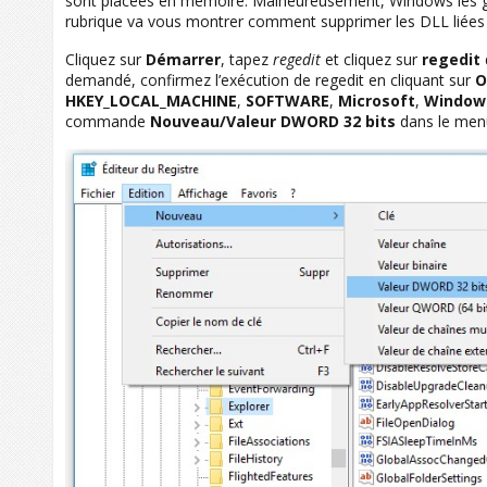
sont placées en mémoire. Malheureusement, Windows les ga
rubrique va vous montrer comment supprimer les DLL liées à
Cliquez sur
Démarrer
, tapez
regedit
et cliquez sur
regedit
demandé, confirmez l’exécution de regedit en cliquant sur
O
HKEY_LOCAL_MACHINE
,
SOFTWARE
,
Microsoft
,
Window
commande
Nouveau/Valeur DWORD
32 bits
dans le me