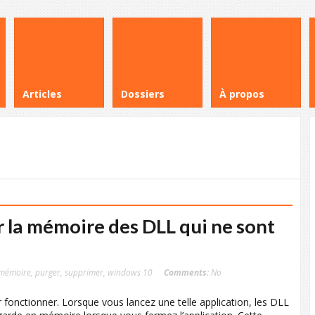
Articles
Dossiers
À propos
 la mémoire des DLL qui ne sont
mémoire
,
purger
,
supprimer
,
windows 10
Comments:
No
 fonctionner. Lorsque vous lancez une telle application, les DLL