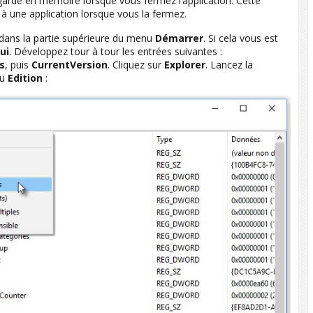
rde en mémoire lorsque vous fermez l’application. Cette
 une application lorsque vous la fermez.
dans la partie supérieure du menu
Démarrer
. Si cela vous est
ui
. Développez tour à tour les entrées suivantes :
s
, puis
CurrentVersion
. Cliquez sur
Explorer
. Lancez la
nu
Edition
: