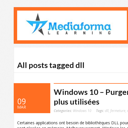
All posts tagged dll
Windows 10 – Purger
09
plus utilisées
MAR
Categories:
Windows 10
Tags:
dll
,
fermeture
,
Certaines applications ont besoin de bibliothèques DLL pour