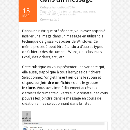
Categories:
outlook2016
15
Tags:
fichier
,
insérer un fichier
,
message
,
outlook 2016
,
pièce jointe
MAR
Comments:
1
Dans une rubrique précédente, vous avez appris à
insérer une image dans un message en utilisant la
technique de glisser-déposer de Windows. Ce
même procédé peut être étendu à d’autres types
de fichiers : des documents Word, des classeurs
Excel, des vidéos, etc., etc.
Cette rubrique va vous présenter une variante qui,
elle aussi, s’applique à tous les types de fichiers.
Sélectionnez l’onglet
Insertion
dans le ruban et
cliquez sur
Joindre un fichier
dans le groupe
Inclure
. Vous avez immédiatement accès aux
derniers documents ouverts sur l’ordinateur et vous
pouvez les joindre dans le message en cours de
création en les sélectionnant dans la liste :