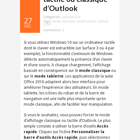
d’Outlook
Categories:
outlook2016
27
Tags:
mode classique
,
mode tactile
,
outlook
2016
DÉC
Comments:
8
Si vous utilisez Windows 10 sur un ordinateur tactile
dont le clavier est extractible (un Surface 3 ou 4 par
exemple), la fonctionnalité
Continuum
de Windows
détecte automatiquement la présence d’un clavier
et d’une souris. A chaque changement, l’affichage
bascule en conséquence sur le
mode classique
ou
sur le
mode tablette
. Les applications de la suite
Office 2016 adaptent alors leur interface pour
améliorer l’expérience des utilisateurs. En mode
tablette, les icônes du ruban et de la barre de
navigation ont une taille plus importante qu’en
mode classique, afin de faciliter leur manipulation.
Si vous le souhaitez, vous pouvez forcer le mode
d’affichage classique ou tactile d’Outlook. Le plus
simple consiste à utiliser la barre d’outils
Accès
rapide
. Cliquez sur l’icône
Personnaliser
la
barre d’outils
Accès rapide
, puis sélectionnez