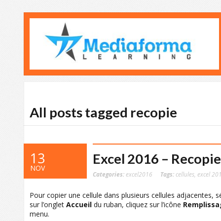
All posts tagged recopie
13
Excel 2016 – Recopie 
NOV
Categories:
excel2016
Tags:
cellules
,
excel 20
Pour copier une cellule dans plusieurs cellules adjacentes, sé
sur l’onglet
Accueil
du ruban, cliquez sur l’icône
Remplissa
menu.