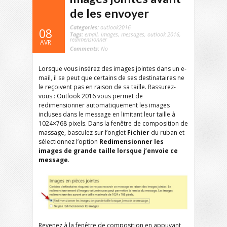
de les envoyer
Categories:
outlook2016
08
Tags:
email
,
images
,
messages
,
outlook 2016
,
redimensionner
AVR
Comments:
No
Lorsque vous insérez des images jointes dans un e-
mail, il se peut que certains de ses destinataires ne
le reçoivent pas en raison de sa taille. Rassurez-
vous : Outlook 2016 vous permet de
redimensionner automatiquement les images
incluses dans le message en limitant leur taille à
1024×768 pixels. Dans la fenêtre de composition de
massage, basculez sur l’onglet
Fichier
du ruban et
sélectionnez l’option
Redimensionner les
images de grande taille lorsque j’envoie ce
message
.
Revenez à la fenêtre de composition en appuyant