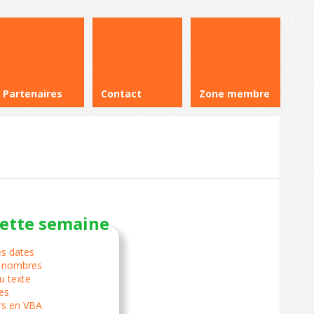
Partenaires
Contact
Zone membre
cette semaine
es dates
s nombres
u texte
es
rs en VBA