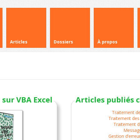
Articles
Dossiers
À propos
 sur VBA Excel
Articles publiés 
Traitement d
Traitement de
Traitement d
Messag
Gestion d’erreu