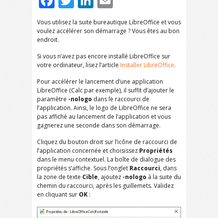
Facebook
Twitter
LinkedIn
Email
Vous utilisez la suite bureautique LibreOffice et vous
voulez accélérer son démarrage ? Vous êtes au bon
endroit.
Si vous n’avez pas encore installé LibreOffice sur
votre ordinateur, lisez l’article
Installer LibreOffice
.
Pour accélérer le lancement d’une application
LibreOffice (Calc par exemple), il suffit d’ajouter le
paramètre
-nologo
dans le raccourci de
l’application. Ainsi, le logo de LibreOffice ne sera
pas affiché au lancement de l’application et vous
gagnerez une seconde dans son démarrage.
Cliquez du bouton droit sur l’icône de raccourci de
l’application concernée et choisissez
Propriétés
dans le menu contextuel. La boîte de dialogue des
propriétés s’affiche. Sous l’onglet
Raccourci
, dans
la zone de texte
Cible
, ajoutez
-nologo
à la suite du
chemin du raccourci, après les guillemets. Validez
en cliquant sur
OK
: