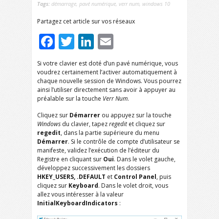
Tags:
démarrage
,
pavé numérique
,
verr num
,
windows 10
Partagez cet article sur vos réseaux
Facebook
Twitter
LinkedIn
Email
Si votre clavier est doté d’un pavé numérique, vous
voudrez certainement l’activer automatiquement à
chaque nouvelle session de Windows. Vous pourrez
ainsi l’utiliser directement sans avoir à appuyer au
préalable sur la touche
Verr Num
.
Cliquez sur
Démarrer
ou appuyez sur la touche
Windows
du clavier, tapez
regedit
et cliquez sur
regedit
, dans la partie supérieure du menu
Démarrer
. Si le contrôle de compte d’utilisateur se
manifeste, validez l’exécution de l’éditeur du
Registre en cliquant sur
Oui
. Dans le volet gauche,
développez successivement les dossiers
HKEY_USERS, .DEFAULT
et
Control Panel
, puis
cliquez sur
Keyboard
. Dans le volet droit, vous
allez vous intéresser à la valeur
InitialKeyboardIndicators
: