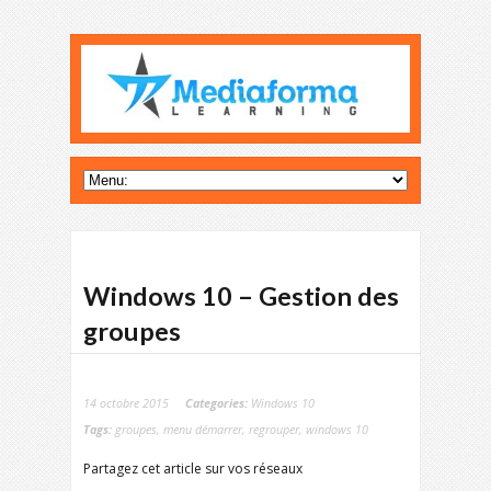
Windows 10 – Gestion des
groupes
14 octobre 2015
Categories:
Windows 10
Tags:
groupes
,
menu démarrer
,
regrouper
,
windows 10
Partagez cet article sur vos réseaux