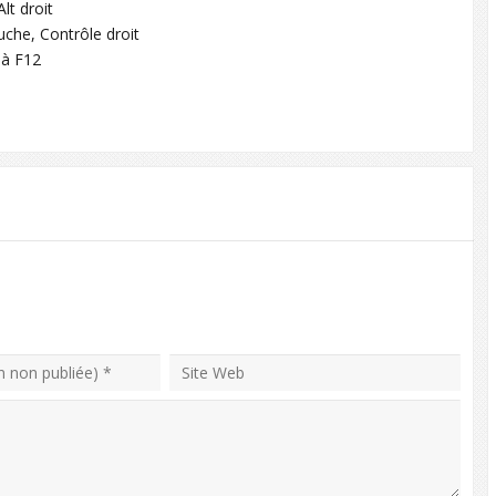
lt droit
uche, Contrôle droit
 à F12