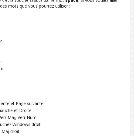
e
^
, et la touche
Espace
par le mot
space
. Si vous voulez aller
des mots que vous pourrez utiliser :
e
nt
re
ente et Page suivante
Gauche et Droite
 Verr Maj, Verr Num
uche? Windows droit
 Maj droit