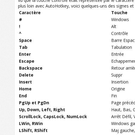
vu que la touche
Contrôle
était représentée par le caractèr
plus loin avec AutoHotkey, voici quelques-uns des signes et 
Caractère
Touche
#
Windows
!
Alt
^
Contrôle
Space
Barre Espac
Tab
Tabulation
Enter
Entrée
Escape
Echappeme
Backspace
Retour arriè
Delete
Suppr
Insert
Insertion
Home
Origine
End
Fin
PgUp et PgDn
Page précéd
Up, Down, Left, Right
Haut, Bas, 
ScrollLock, CapsLock, NumLock
Arrêt Défil,
LWin, RWin
Windows ga
LShift, RShift
Maj gauche,