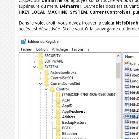
Cliquez sur
Démarrer
ou appuyez sur la touche
Windows
du
supérieure du menu
Démarrer
. Ouvrez les dossiers suivant
HKEY_LOCAL_MACHINE
,
SYSTEM
,
CurrentControlSet
, pu
Dans le volet droit, vous devez trouver la valeur
NtfsDisab
accès est désactivée. Si elle vaut
0
, la sauvegarde du dernier