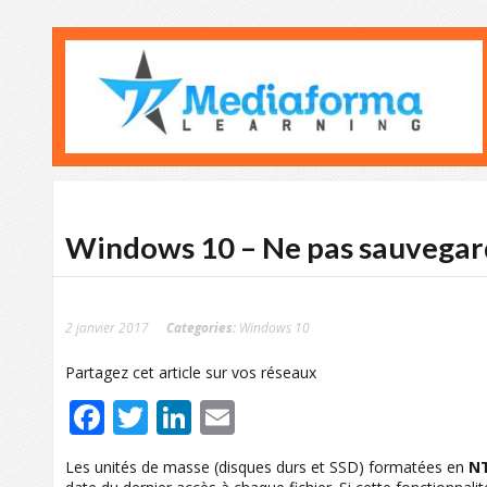
Windows 10 – Ne pas sauvegard
2 janvier 2017
Categories:
Windows 10
Partagez cet article sur vos réseaux
Facebook
Twitter
LinkedIn
Email
Les unités de masse (disques durs et SSD) formatées en
N