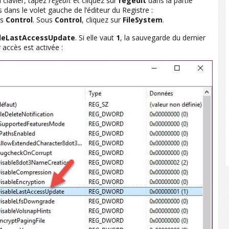
 clavier, tapez
regedit
et cliquez sur
regedit
dans la partie
s dans le volet gauche de l’éditeur du Registre :
is
Control
. Sous
Control
, cliquez sur
FileSystem
.
leLastAccessUpdate
. Si elle vaut
1
, la sauvegarde du dernier
 accès est activée :