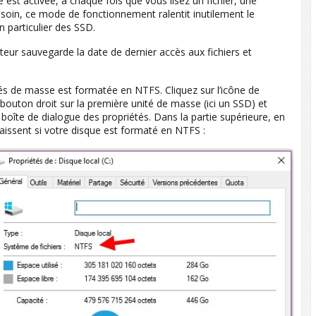
é est activée, à chaque fois que vous lisez un fichier, une
besoin, ce mode de fonctionnement ralentit inutilement le
n particulier des SSD.
teur sauvegarde la date de dernier accès aux fichiers et
tés de masse est formatée en NTFS. Cliquez sur l’icône de
u bouton droit sur la première unité de masse (ici un SSD) et
 boîte de dialogue des propriétés. Dans la partie supérieure, en
issent si votre disque est formaté en NTFS :