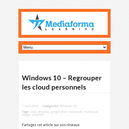
Windows 10 – Regrouper
les cloud personnels
1 avril 2016
Categories:
Windows 10
Tags:
clud
,
dropbox
,
google drive
,
microsoft
,
multcloud
,
nuage
,
onedrive
Partagez cet article sur vos réseaux