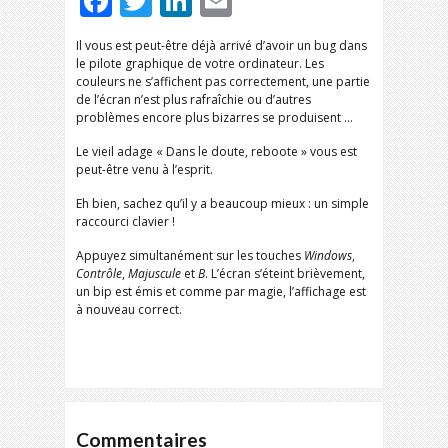
Facebook
Twitter
LinkedIn
Email
Il vous est peut-être déjà arrivé d’avoir un bug dans
le pilote graphique de votre ordinateur. Les
couleurs ne s’affichent pas correctement, une partie
de l’écran n’est plus rafraîchie ou d’autres
problèmes encore plus bizarres se produisent …
Le vieil adage « Dans le doute, reboote » vous est
peut-être venu à l’esprit.
Eh bien, sachez qu’il y a beaucoup mieux : un simple
raccourci clavier !
Appuyez simultanément sur les touches
Windows
,
Contrôle
,
Majuscule
et
B
. L’écran s’éteint brièvement,
un bip est émis et comme par magie, l’affichage est
à nouveau correct.
Commentaires