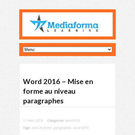
Word 2016 – Mise en
forme au niveau
paragraphes
11 mars 2019
Categories:
word2016
Tags:
mise en forme
,
paragraphes
,
word 2016