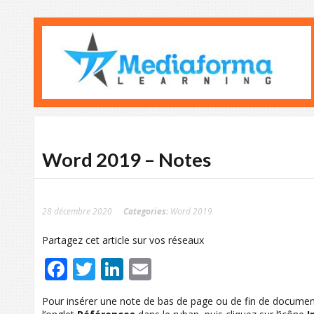
Word 2019 – Notes
28 décembre 2020
Categories:
Word 2019
Partagez cet article sur vos réseaux
Facebook
Twitter
LinkedIn
Email
Pour insérer une note de bas de page ou de fin de document