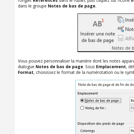
l’onglet
Références
dans le ruban, puis cliquez sur l’icône
I
dans le groupe
Notes de bas de page
.
Vous pouvez personnaliser la manière dont les notes appara
dialogue
Notes de bas de page
. Sous
Emplacement
, dé
Format
, choisissez le format de la numérotation ou le symbo