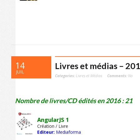
14
Livres et médias – 20
JUIL
Categories:
Livres et Médias
Comments:
No
Nombre de livres/CD édités en 2016 : 21
AngularJS 1
Création / Livre
Editeur:
Mediaforma