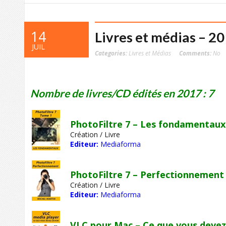
14
Livres et médias – 2
JUIL
Categories:
Livres et Médias
Comments:
No
Nombre de livres/CD édités en 2017 : 7
PhotoFiltre 7 – Les fondamentaux
Création / Livre
Editeur:
Mediaforma
PhotoFiltre 7 – Perfectionnement
Création / Livre
Editeur:
Mediaforma
VLC pour Mac – Ce que vous devez