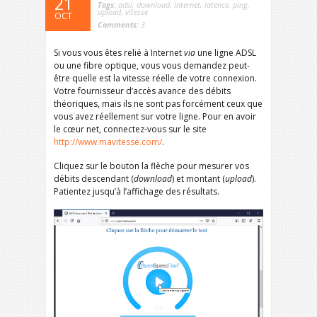
21
Tags:
adsl
,
download
,
internet
,
latence
,
ping
,
upload
,
vitesse
OCT
Comments:
3
Si vous vous êtes relié à Internet
via
une ligne ADSL
ou une fibre optique, vous vous demandez peut-
être quelle est la vitesse réelle de votre connexion.
Votre fournisseur d’accès avance des débits
théoriques, mais ils ne sont pas forcément ceux que
vous avez réellement sur votre ligne. Pour en avoir
le cœur net, connectez-vous sur le site
http://www.mavitesse.com/
.
Cliquez sur le bouton la flèche pour mesurer vos
débits descendant (
download
) et montant (
upload
).
Patientez jusqu’à l’affichage des résultats.