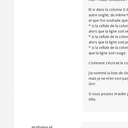
Et si dans la colonne G 
autre onglet, du même fi
et que l’on souhaite que 
* si la cellule de la co
alors que la ligne soit ve
* si la cellule de la col
alors que la ligne soit j
* si la cellule de la co
que la ligne soit rouge.
Comment s’écrirait le co
J’ai nommé la liste de c
mais je ne m’en sort pas
Grrr
Si vous pouvez m’aider 
Alilu
mahmoud