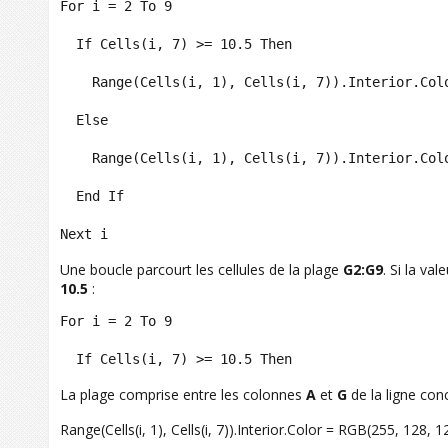
For i = 2 To 9

  If Cells(i, 7) >= 10.5 Then

    Range(Cells(i, 1), Cells(i, 7)).Interior.Colo
  Else

    Range(Cells(i, 1), Cells(i, 7)).Interior.Colo
  End If

Next i
Une boucle parcourt les cellules de la plage
G2:G9
. Si la va
10.5
:
For i = 2 To 9

  If Cells(i, 7) >= 10.5 Then
La plage comprise entre les colonnes
A
et
G
de la ligne con
Range(Cells(i, 1), Cells(i, 7)).Interior.Color = RGB(255, 128, 1