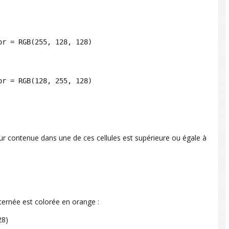
r = RGB(255, 128, 128)

r = RGB(128, 255, 128)

leur contenue dans une de ces cellules est supérieure ou égale à
cernée est colorée en orange :
28)