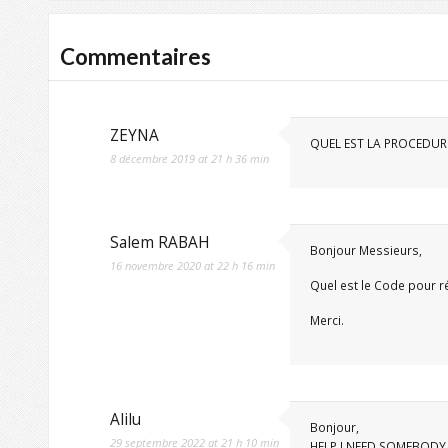
Commentaires
ZEYNA
QUEL EST LA PROCEDUR
8 décembre 2019 at 21 h 36 min
Salem RABAH
Bonjour Messieurs,
16 novembre 2020 at 22 h 16 min
Quel est le Code pour ré
Merci.
Alilu
Bonjour,
29 septembre 2022 at 21 h 10 min
HELP I NEED SOMEBODY