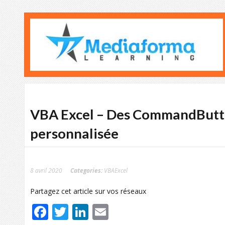
VBA Excel – Des CommandButto
personnalisée
8 avril 2020
Categories:
VBAExcel
Partagez cet article sur vos réseaux
Facebook
Twitter
LinkedIn
Email