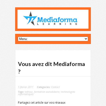
Vous avez dit Mediaforma
?
5 février 2011
Categories:
Contact
Tags:
editeur
,
formation autodidacte
,
technologies
informatiques
Partagez cet article sur vos réseaux