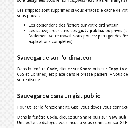
sont désignées sous le nom
snippets
(
extraits
en français).
Les snippets sont supprimés si vous effacez le cache de vot
vous pouvez :
Les copier dans des fichiers sur votre ordinateur.
Les sauvegarder dans des
gists publics
ou privés (l
facilement votre travail. Vous pouvez partager des fic
applications complètes).
Sauvegarde sur l’ordinateur
Dans la fenêtre
Code
, cliquez sur
Share
puis sur
Copy to c
CSS et Libraries) est placé dans le presse-papiers. A vous de
votre disque.
Sauvegarde dans un gist public
Pour utiliser la fonctionnalité Gist, vous devez vous connecte
Dans la fenêtre
Code
, cliquez sur
Share
puis sur
New publi
Une boîte de dialogue vous incite à vous connecter sur GitH