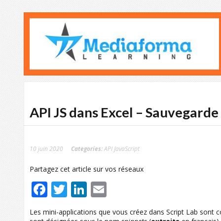
API JS dans Excel – Sauvegarde
10 juin 2020
Categories:
API JavaScript
Partagez cet article sur vos réseaux
Facebook
Twitter
LinkedIn
Email
Les mini-applications que vous créez dans Script Lab sont 