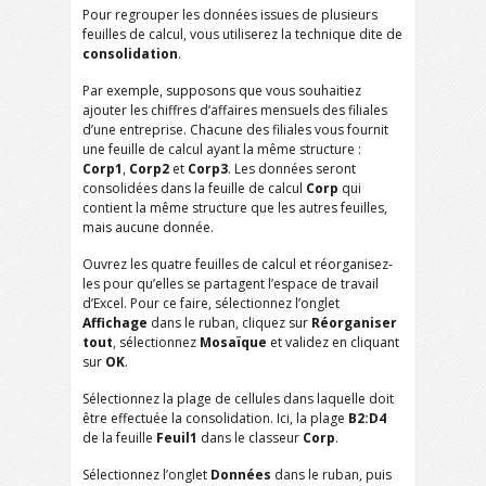
Pour regrouper les données issues de plusieurs
feuilles de calcul, vous utiliserez la technique dite de
consolidation
.
Par exemple, supposons que vous souhaitiez
ajouter les chiffres d’affaires mensuels des filiales
d’une entreprise. Chacune des filiales vous fournit
une feuille de calcul ayant la même structure :
Corp1
,
Corp2
et
Corp3
. Les données seront
consolidées dans la feuille de calcul
Corp
qui
contient la même structure que les autres feuilles,
mais aucune donnée.
Ouvrez les quatre feuilles de calcul et réorganisez-
les pour qu’elles se partagent l’espace de travail
d’Excel. Pour ce faire, sélectionnez l’onglet
Affichage
dans le ruban, cliquez sur
Réorganiser
tout
, sélectionnez
Mosaïque
et validez en cliquant
sur
OK
.
Sélectionnez la plage de cellules dans laquelle doit
être effectuée la consolidation. Ici, la plage
B2:D4
de la feuille
Feuil1
dans le classeur
Corp
.
Sélectionnez l’onglet
Données
dans le ruban, puis