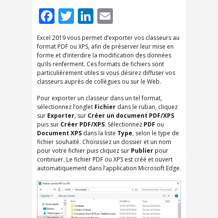
Facebook
Twitter
LinkedIn
Email
Excel 2019 vous permet d’exporter vos classeurs au
format PDF ou XPS, afin de préserver leur mise en
forme et d’interdire la modification des données
qu’ils renferment. Ces formats de fichiers sont
particulièrement utiles si vous désirez diffuser vos
classeurs auprès de collègues ou sur le Web.
Pour exporter un classeur dans un tel format,
sélectionnez l’onglet
Fichier
dans le ruban, cliquez
sur
Exporter
, sur
Créer un document PDF/XPS
puis sur
Créer PDF/XPS
. Sélectionnez
PDF
ou
Document XPS
dans la liste
Type
, selon le type de
fichier souhaité. Choisissez un dossier et un nom
pour votre fichier puis cliquez sur
Publier
pour
continuer. Le fichier PDF ou XPS est créé et ouvert
automatiquement dans l’application Microsoft Edge.