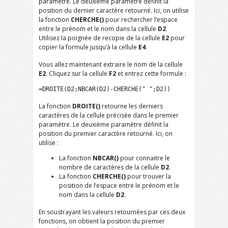
paramètre. Le deuxième paramètre définit la
position du dernier caractère retourné. Ici, on utilise
la fonction
CHERCHE()
pour rechercher l’espace
entre le prénom et le nom dans la cellule
D2
.
Utilisez la poignée de recopie de la cellule
E2
pour
copier la formule jusqu’à la cellule
E4
.
Vous allez maintenant extraire le nom de la cellule
E2
. Cliquez sur la cellule
F2
et entrez cette formule :
=DROITE(D2;NBCAR(D2)-CHERCHE(" ";D2))
La fonction
DROITE()
retourne les derniers
caractères de la cellule précisée dans le premier
paramètre. Le deuxième paramètre définit la
position du premier caractère retourné. Ici, on
utilise :
La fonction
NBCAR()
pour connaitre le
nombre de caractères de la cellule
D2
.
La fonction
CHERCHE()
pour trouver la
position de l’espace entre le prénom et le
nom dans la cellule
D2
.
En soustrayant les valeurs retournées par ces deux
fonctions, on obtient la position du premier