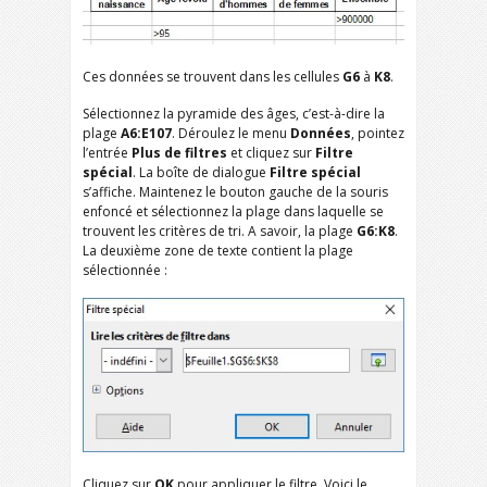
Ces données se trouvent dans les cellules
G6
à
K8
.
Sélectionnez la pyramide des âges, c’est-à-dire la
plage
A6:E107
. Déroulez le menu
Données
, pointez
l’entrée
Plus de filtres
et cliquez sur
Filtre
spécial
. La boîte de dialogue
Filtre spécial
s’affiche. Maintenez le bouton gauche de la souris
enfoncé et sélectionnez la plage dans laquelle se
trouvent les critères de tri. A savoir, la plage
G6:K8
.
La deuxième zone de texte contient la plage
sélectionnée :
Cliquez sur
OK
pour appliquer le filtre. Voici le