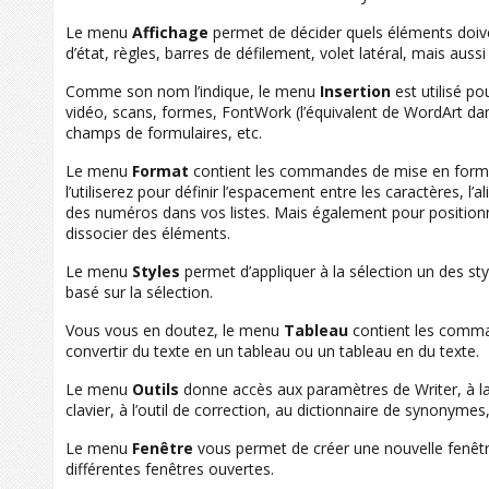
Le menu
Affichage
permet de décider quels éléments doivent
d’état, règles, barres de défilement, volet latéral, mais auss
Comme son nom l’indique, le menu
Insertion
est utilisé p
vidéo, scans, formes, FontWork (l’équivalent de WordArt da
champs de formulaires, etc.
Le menu
Format
contient les commandes de mise en forme
l’utiliserez pour définir l’espacement entre les caractères,
des numéros dans vos listes. Mais également pour positionn
dissocier des éléments.
Le menu
Styles
permet d’appliquer à la sélection un des sty
basé sur la sélection.
Vous vous en doutez, le menu
Tableau
contient les comma
convertir du texte en un tableau ou un tableau en du texte.
Le menu
Outils
donne accès aux paramètres de Writer, à la 
clavier, à l’outil de correction, au dictionnaire de synon
Le menu
Fenêtre
vous permet de créer une nouvelle fenêtre
différentes fenêtres ouvertes.