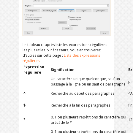
Le tableau ci-après liste les expressions régulières
les plus utiles. Si nécessaire, vous en trouverez
d’autres sur cette page :
Liste des expressions
régulières
.
Expression
Signification
Ex
régulière
Un caractère unique quelconque, sauf un
.
p.r
passage à la ligne ou un saut de paragraphe.
^
Recherche au début des paragraphes
^A
$
Recherche à la fin des paragraphes
fin
0, 1 ou plusieurs répétitions du caractère qui
*
12
précède le *
0, 1 ou plusieurs répétitions du caractère qui