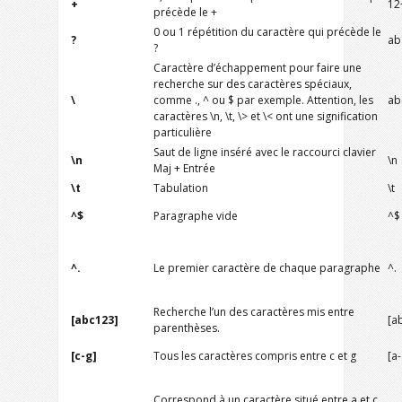
+
12
précède le +
0 ou 1 répétition du caractère qui précède le
?
ab
?
Caractère d’échappement pour faire une
recherche sur des caractères spéciaux,
\
comme ., ^ ou $ par exemple. Attention, les
ab
caractères \n, \t, \> et \< ont une signification
particulière
Saut de ligne inséré avec le raccourci clavier
\n
\n
Maj + Entrée
\t
Tabulation
\t
^$
Paragraphe vide
^$
^.
Le premier caractère de chaque paragraphe
^.
Recherche l’un des caractères mis entre
[abc123]
[a
parenthèses.
[c-g]
Tous les caractères compris entre c et g
[a-
Correspond à un caractère situé entre a et c