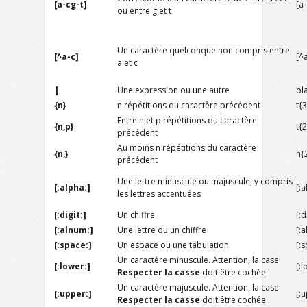
[a-cg-t]
[a
ou entre g et t
Un caractère quelconque non compris entre
[^a-c]
[^a
a et c
|
Une expression ou une autre
bl
{n}
n répétitions du caractère précédent
t{3
Entre n et p répétitions du caractère
{n,p}
t{2
précédent
Au moins n répétitions du caractère
{n,}
n{
précédent
Une lettre minuscule ou majuscule, y compris
[:alpha:]
[:a
les lettres accentuées
[:digit:]
Un chiffre
[:d
[:alnum:]
Une lettre ou un chiffre
[:
[:space:]
Un espace ou une tabulation
[:s
Un caractère minuscule. Attention, la case
[:lower:]
[:l
Respecter la casse
doit être cochée.
Un caractère majuscule. Attention, la case
[:upper:]
[:
Respecter la casse
doit être cochée.