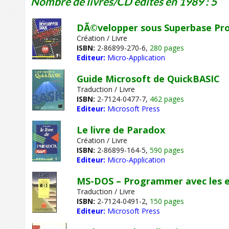
Nombre de livres/CD édités en 1989 : 5
DÃ©velopper sous Superbase Prof
Création / Livre
ISBN:
2-86899-270-6,
280 pages
Editeur:
Micro-Application
Guide Microsoft de QuickBASIC
Traduction / Livre
ISBN:
2-7124-0477-7,
462 pages
Editeur:
Microsoft Press
Le livre de Paradox
Création / Livre
ISBN:
2-86899-164-5,
590 pages
Editeur:
Micro-Application
MS-DOS – Programmer avec les e
Traduction / Livre
ISBN:
2-7124-0491-2,
150 pages
Editeur:
Microsoft Press