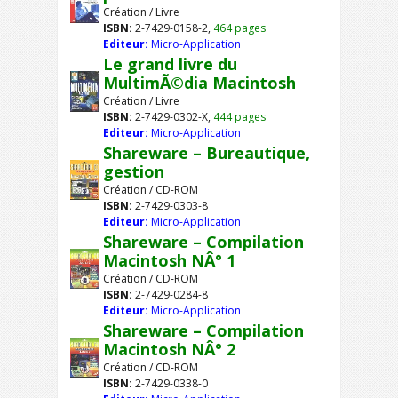
Création / Livre
ISBN:
2-7429-0158-2,
464 pages
Editeur:
Micro-Application
Le grand livre du
MultimÃ©dia Macintosh
Création / Livre
ISBN:
2-7429-0302-X,
444 pages
Editeur:
Micro-Application
Shareware – Bureautique,
gestion
Création / CD-ROM
ISBN:
2-7429-0303-8
Editeur:
Micro-Application
Shareware – Compilation
Macintosh NÂ° 1
Création / CD-ROM
ISBN:
2-7429-0284-8
Editeur:
Micro-Application
Shareware – Compilation
Macintosh NÂ° 2
Création / CD-ROM
ISBN:
2-7429-0338-0