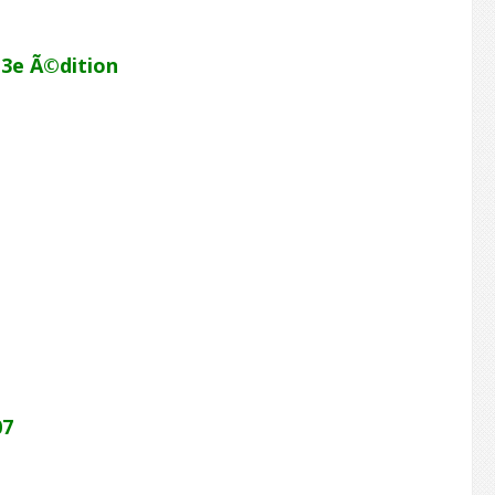
3e Ã©dition
07