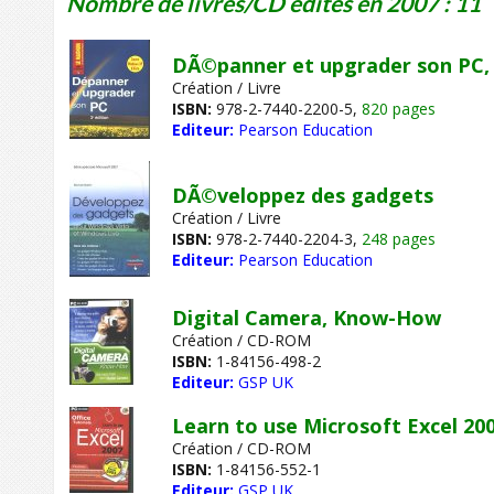
Nombre de livres/CD édités en 2007 : 11
DÃ©panner et upgrader son PC, 
Création / Livre
ISBN:
978-2-7440-2200-5,
820 pages
Editeur:
Pearson Education
DÃ©veloppez des gadgets
Création / Livre
ISBN:
978-2-7440-2204-3,
248 pages
Editeur:
Pearson Education
Digital Camera, Know-How
Création / CD-ROM
ISBN:
1-84156-498-2
Editeur:
GSP UK
Learn to use Microsoft Excel 20
Création / CD-ROM
ISBN:
1-84156-552-1
Editeur:
GSP UK