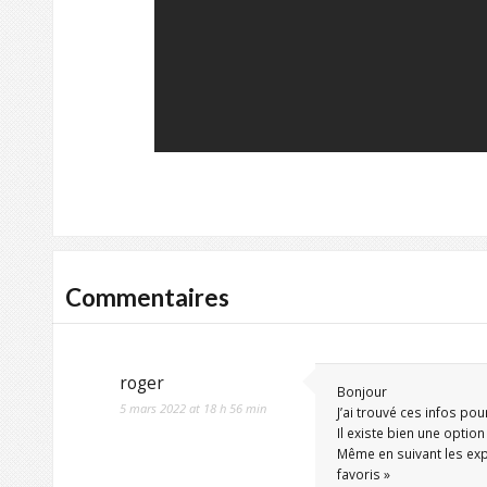
Commentaires
roger
Bonjour
5 mars 2022 at 18 h 56 min
J’ai trouvé ces infos po
Il existe bien une option
Même en suivant les expl
favoris »