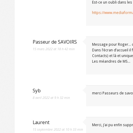
Est-ce un oubli dans les
https://www.mediaforma.
Passeur de SAVOIRS
Message pour Roger… c’
15 mars 2022 at 18 h 42 min
Dans l’écran d’accueil il
Contacts) et là et uniq
Les méandres de MS…
Syb
merci Passeurs de savoi
8 avril 2022 at 9 h 32 min
Laurent
Merci, j’ai pu enfin supp
15 septembre 2022 at 10 h 33 min