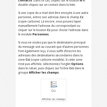
Contacts
. Dans ce cas, cliquez sur le bouton
A
et
double-cliquez sur un contact dans la liste.
Si une copie du e-mail doit être envoyée à une autre
personne, entrez son adresse dans le champ
Cc
(copie carbone). Là encore, vous pouvez taper
manuellement l’adresse du correspondant ou
cliquer sur le bouton
Cc
pour choisir l’adresse dans
le module
Personnes
.
Si vous ne voulez pas que le destinataire principal
du message soit au courant que d’autres personnes
l’ont également reçu, il vous suffit d’inscrire les
adresses des destinataires secondaires dans la
zone
Cci
(copie carbone invisible). Si cette zone
n’est pas affichée, sélectionnez l’onglet
Options
dans le ruban, puis cliquez sur l’icône
Cci
dans le
groupe
Afficher les champs
.