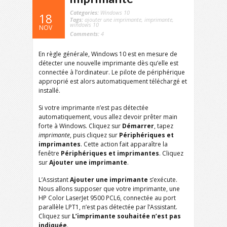
Categories:
Windows 10
18
Tags:
ajouter une imprimante
,
imprimante
,
windows 10
NOV
Comments:
4
En règle générale, Windows 10 est en mesure de
détecter une nouvelle imprimante dès qu’elle est
connectée à l’ordinateur. Le pilote de périphérique
approprié est alors automatiquement téléchargé et
installé.
Si votre imprimante n’est pas détectée
automatiquement, vous allez devoir prêter main
forte à Windows. Cliquez sur
Démarrer
, tapez
imprimante
, puis cliquez sur
Périphériques et
imprimantes
. Cette action fait apparaître la
fenêtre
Périphériques et imprimantes
. Cliquez
sur
Ajouter une imprimante
.
L’Assistant
Ajouter une imprimante
s’exécute.
Nous allons supposer que votre imprimante, une
HP Color LaserJet 9500 PCL6, connectée au port
parallèle LPT1, n’est pas détectée par l’Assistant.
Cliquez sur
L’imprimante souhaitée n’est pas
indiquée
.