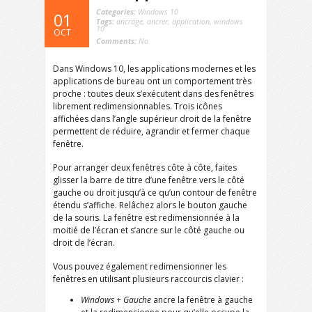
Categories:
Windows 10
01
Tags:
ancrage
,
ancrer
,
application
,
windows
10
OCT
Comments:
No
Dans Windows 10, les applications modernes et les
applications de bureau ont un comportement très
proche : toutes deux s’exécutent dans des fenêtres
librement redimensionnables. Trois icônes
affichées dans l’angle supérieur droit de la fenêtre
permettent de réduire, agrandir et fermer chaque
fenêtre.
Pour arranger deux fenêtres côte à côte, faites
glisser la barre de titre d’une fenêtre vers le côté
gauche ou droit jusqu’à ce qu’un contour de fenêtre
étendu s’affiche. Relâchez alors le bouton gauche
de la souris. La fenêtre est redimensionnée à la
moitié de l’écran et s’ancre sur le côté gauche ou
droit de l’écran.
Vous pouvez également redimensionner les
fenêtres en utilisant plusieurs raccourcis clavier :
Windows + Gauche
ancre la fenêtre à gauche