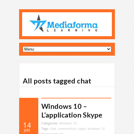
All posts tagged chat
Windows 10 –
L’application Skype
14
Categories:
Windows 10
Tags:
chat
,
conversation
,
skype
,
windows 10
JAN
Comments:
No