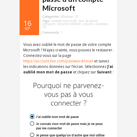
Microsoft
Categories:
Windows 10
Tags:
compte microsoft
,
mot de passe
,
16
restaurer
,
sécurité internet
,
session
,
windows
10
SEP
Comments:
1
Vous avez oublié le mot de passe de votre compte
Microsoft ? N’ayez crainte, vous pouvez le restaurer.
Connectez-vous sur la page
https://account.live.com/password/reset
et suivez
les indications données sur l’écran. Sélectionnez
J’ai
oublié mon mot de passe
et cliquez sur
Suivant
: