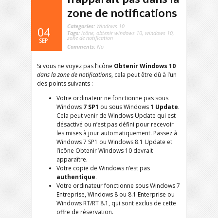
zone de notifications
Categories:
Windows 10
04
Tags:
icône
,
obtenir windows 10
,
windows 10
,
zone de notification
SEP
Comments:
No
Si vous ne voyez pas l’icône
Obtenir Windows 10
dans la zone de notification
s, cela peut être dû à l’un
des points suivants :
Votre ordinateur ne fonctionne pas sous
Windows
7 SP1
ou sous Windows
1 Update
.
Cela peut venir de Windows Update qui est
désactivé ou n’est pas défini pour recevoir
les mises à jour automatiquement. Passez à
Windows 7 SP1 ou Windows 8.1 Update et
l’icône Obtenir Windows 10 devrait
apparaître.
Votre copie de Windows n’est pas
authentique
.
Votre ordinateur fonctionne sous Windows 7
Entreprise, Windows 8 ou 8.1 Enterprise ou
Windows RT/RT 8.1, qui sont exclus de cette
offre de réservation.