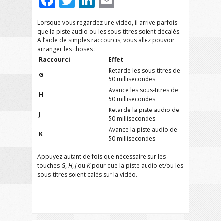
Facebook
Twitter
LinkedIn
Email
Lorsque vous regardez une vidéo, il arrive parfois
que la piste audio ou les sous-titres soient décalés.
A l’aide de simples raccourcis, vous allez pouvoir
arranger les choses :
Raccourci
Effet
Retarde les sous-titres de
G
50 millisecondes
Avance les sous-titres de
H
50 millisecondes
Retarde la piste audio de
J
50 millisecondes
Avance la piste audio de
K
50 millisecondes
Appuyez autant de fois que nécessaire sur les
touches
G
,
H
,
J
ou
K
pour que la piste audio et/ou les
sous-titres soient calés sur la vidéo.