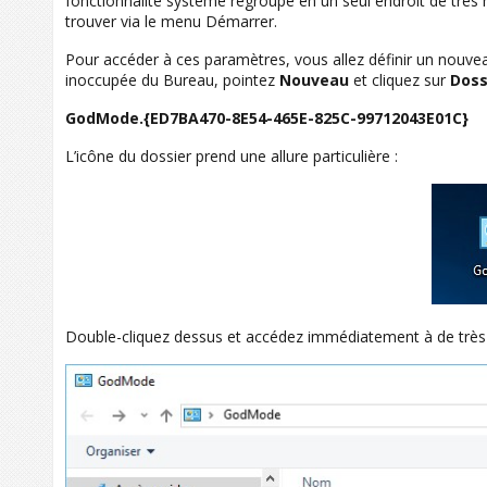
fonctionnalité système regroupe en un seul endroit de très 
trouver via le menu Démarrer.
Pour accéder à ces paramètres, vous allez définir un nouvea
inoccupée du Bureau, pointez
Nouveau
et cliquez sur
Doss
GodMode.{ED7BA470-8E54-465E-825C-99712043E01C}
L’icône du dossier prend une allure particulière :
Double-cliquez dessus et accédez immédiatement à de très