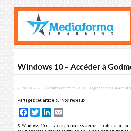
Windows 10 – Accéder à Godm
18 février 2016
Categories:
Windows 10
Tags:
godmode
,
paramètre
Partagez cet article sur vos réseaux
Facebook
Twitter
LinkedIn
Email
Si Windows 10 est votre premier système d’exploitation, pe